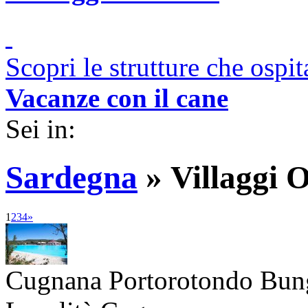
Scopri le strutture che ospi
Vacanze con il cane
Sei in:
Sardegna
»
Villaggi 
1
2
3
4
»
Cugnana Portorotondo Bu