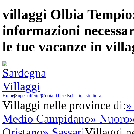
villaggi Olbia Tempio:
informazioni necessari
le tue vacanze in vill
Home
|
Super offerte!
|
Contatti
|
Inserisci la tua struttura
Villaggi nelle province di:
»
Medio Campidano
» Nuoro
Oristano
» Sassari
Villaggi ne