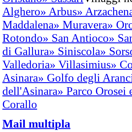
Alghero
» Arbus
» Arzachen
Maddalena
» Muravera
» Oro
Rotondo
» San Antioco
» Sa
di Gallura
» Siniscola
» Sors
Valledoria
» Villasimius
» Co
Asinara
» Golfo degli Aranc
dell'Asinara
» Parco Orosei 
Corallo
Mail multipla