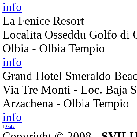
info
La Fenice Resort
Localita Osseddu Golfo di 
Olbia - Olbia Tempio
info
Grand Hotel Smeraldo Bea
Via Tre Monti - Loc. Baja S
Arzachena - Olbia Tempio
info
1
2
3
4
»
Copyright © 2008 -
SVILU