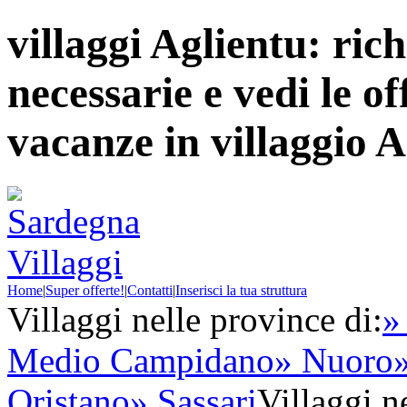
villaggi Aglientu: rich
necessarie e vedi le of
vacanze in villaggio A
Home
|
Super offerte!
|
Contatti
|
Inserisci la tua struttura
Villaggi nelle province di:
»
Medio Campidano
» Nuoro
Oristano
» Sassari
Villaggi ne