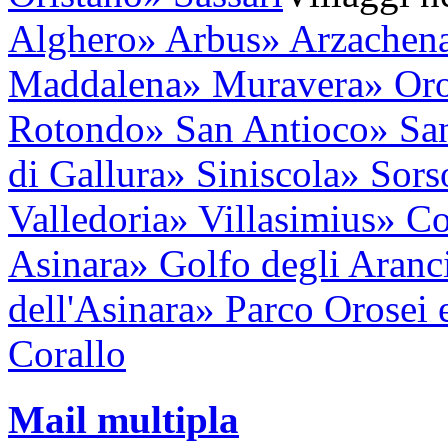
Alghero
» Arbus
» Arzachen
Maddalena
» Muravera
» Oro
Rotondo
» San Antioco
» Sa
di Gallura
» Siniscola
» Sors
Valledoria
» Villasimius
» Co
Asinara
» Golfo degli Aranc
dell'Asinara
» Parco Orosei 
Corallo
Mail multipla