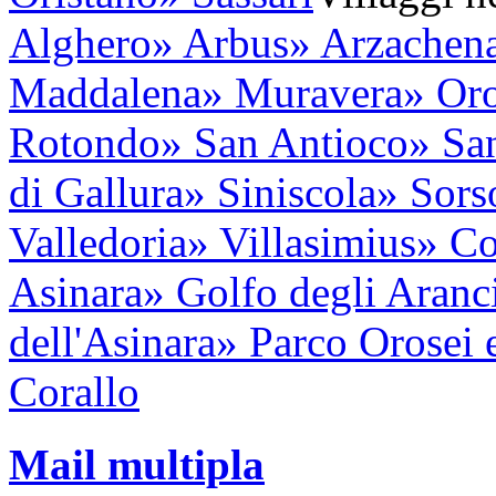
Alghero
» Arbus
» Arzachen
Maddalena
» Muravera
» Oro
Rotondo
» San Antioco
» Sa
di Gallura
» Siniscola
» Sors
Valledoria
» Villasimius
» Co
Asinara
» Golfo degli Aranc
dell'Asinara
» Parco Orosei 
Corallo
Mail multipla