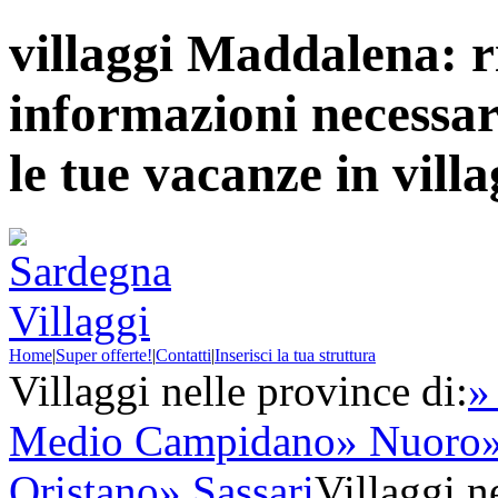
villaggi Maddalena: ri
informazioni necessari
le tue vacanze in vil
Home
|
Super offerte!
|
Contatti
|
Inserisci la tua struttura
Villaggi nelle province di:
»
Medio Campidano
» Nuoro
Oristano
» Sassari
Villaggi ne