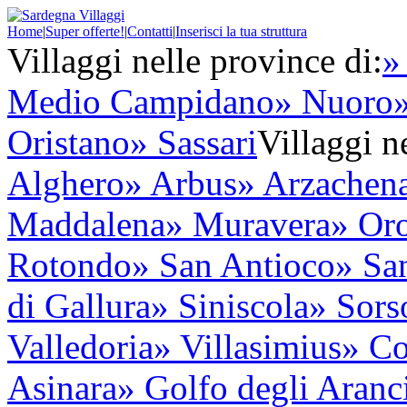
Home
|
Super offerte!
|
Contatti
|
Inserisci la tua struttura
Villaggi nelle province di:
»
Medio Campidano
» Nuoro
Oristano
» Sassari
Villaggi ne
Alghero
» Arbus
» Arzachen
Maddalena
» Muravera
» Oro
Rotondo
» San Antioco
» Sa
di Gallura
» Siniscola
» Sors
Valledoria
» Villasimius
» Co
Asinara
» Golfo degli Aranc