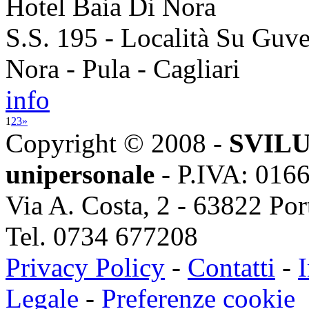
Hotel Baia Di Nora
S.S. 195 - Località Su Guv
Nora - Pula - Cagliari
info
1
2
3
»
Copyright © 2008 -
SVILU
unipersonale
- P.IVA: 016
Via A. Costa, 2 - 63822 Po
Tel. 0734 677208
Privacy Policy
-
Contatti
-
I
Legale
-
Preferenze cookie