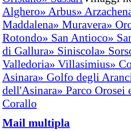
Alghero
» Arbus
» Arzachen
Maddalena
» Muravera
» Oro
Rotondo
» San Antioco
» Sa
di Gallura
» Siniscola
» Sors
Valledoria
» Villasimius
» Co
Asinara
» Golfo degli Aranc
dell'Asinara
» Parco Orosei 
Corallo
Mail multipla