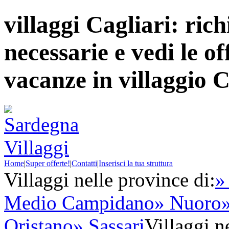
villaggi Cagliari: rich
necessarie e vedi le of
vacanze in villaggio C
Home
|
Super offerte!
|
Contatti
|
Inserisci la tua struttura
Villaggi nelle province di:
»
Medio Campidano
» Nuoro
Oristano
» Sassari
Villaggi ne