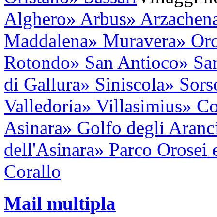
Alghero
» Arbus
» Arzachen
Maddalena
» Muravera
» Oro
Rotondo
» San Antioco
» Sa
di Gallura
» Siniscola
» Sors
Valledoria
» Villasimius
» Co
Asinara
» Golfo degli Aranc
dell'Asinara
» Parco Orosei 
Corallo
Mail multipla