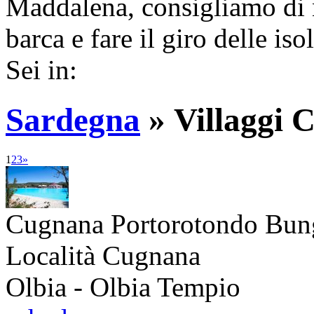
Maddalena, consigliamo di
barca e fare il giro delle isol
Sei in:
Sardegna
»
Villaggi 
1
2
3
»
Cugnana Portorotondo Bu
Località Cugnana
Olbia - Olbia Tempio