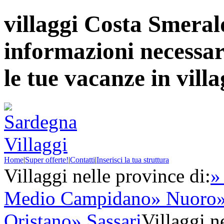
villaggi Costa Smerald
informazioni necessari
le tue vacanze in vil
Home
|
Super offerte!
|
Contatti
|
Inserisci la tua struttura
Villaggi nelle province di:
»
Medio Campidano
» Nuoro
Oristano
» Sassari
Villaggi ne